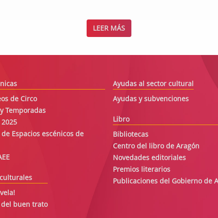
LEER MÁS
nicas
Ayudas al sector cultural
os de Circo
Ayudas y subvenciones
s y Temporadas
Libro
 2025
 de Espacios escénicos de
Bibliotecas
Centro del libro de Aragón
AEE
Novedades editoriales
Premios literarios
culturales
Publicaciones del Gobierno de 
vela!
 del buen trato