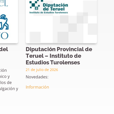
del
Diputación Provincial de
Lib
Teruel – Instituto de
20 de
Estudios Turolenses
Libr
21 de julio de 2026
opin
ción
ico y
Novedades:
Libre
los de
Información
ulgación y