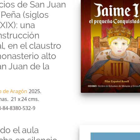
cios de San Juan
 Peña (siglos
XIX): una
nstrucción
al, en el claustro
onasterio alto
n Juan de la
o de Aragón
2025.
nas.
21 x
24 cms.
8-84-8380-532-9
do el aula