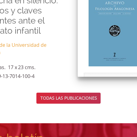
ha en silencio.
os y claves
tes ante el
ato infantil
de la Universidad de
a
as.
17 x
23 cms.
9-13-7014-100-4
TODAS LAS PUBLICACIONES