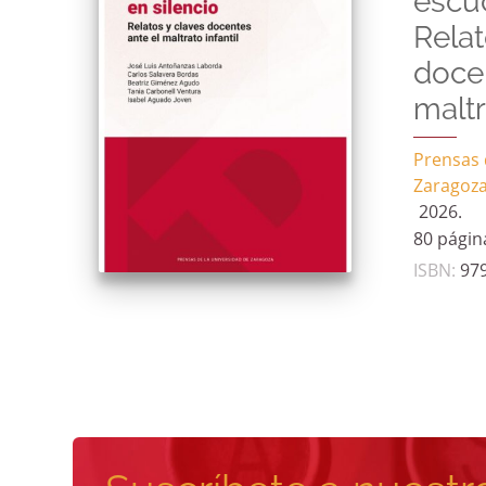
escuc
Relat
docen
maltr
Prensas 
Zaragoz
2026.
80 págin
ISBN
:
97