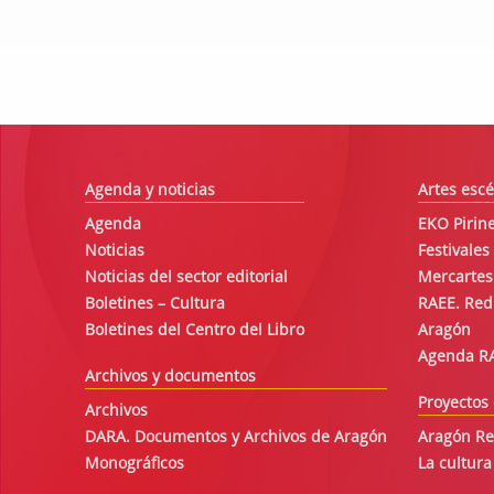
Agenda y noticias
Artes escé
Agenda
EKO Pirine
Noticias
Festivale
Noticias del sector editorial
Mercartes
Boletines – Cultura
RAEE. Red
Boletines del Centro del Libro
Aragón
Agenda R
Archivos y documentos
Proyectos 
Archivos
DARA. Documentos y Archivos de Aragón
Aragón Re
Monográficos
La cultura