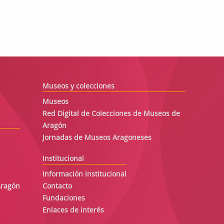
Museos y colecciones
Museos
Red Digital de Colecciones de Museos de
Aragón
Jornadas de Museos Aragoneses
Institucional
Información institucional
Aragón
Contacto
Fundaciones
Enlaces de interés