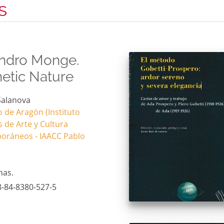
s
andro Monge.
etic Nature
Salanova
 de Aragón (Instituto
 de Arte y Cultura
oráneos - IAACC Pablo
nas.
8-84-8380-527-5