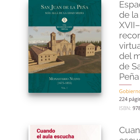
Espa
de la
XVII–
reco
virtu
del m
de Sa
Peña
Gobiern
224 pági
ISBN
:
97
Cuan