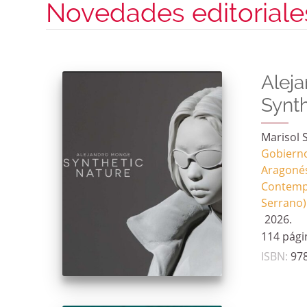
Novedades editoriale
Alej
Synth
Marisol 
Gobierno
Aragonés
Contemp
Serrano)
2026.
114 pági
ISBN
:
97