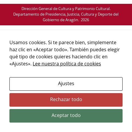
Dirección General de Cultura y Patrimonio Cultural.
Departamento de Presidencia, Justicia, Cultura y Deporte del
Gobierno de Aragón. 2026
Usamos cookies. Si te parece bien, simplemente
Necesarias
haz clic en «Aceptar todo». También puedes elegir
Estas
cookies no
qué tipo de cookies quieres haciendo clic en
son
«Ajustes».
Lee nuestra política de cookies
opcionales.
Son
necesarias
Ajustes
para que
funcione la
web.
Rechazar todo
Aceptar todo
Estadísticas
Para que
podamos