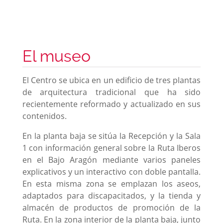
mejorar la
funcionalidad
y estructura
de la web, en
base a cómo
se usa la
El museo
web.
El Centro se ubica en un edificio de tres plantas
de arquitectura tradicional que ha sido
Experiencia
Para que
recientemente reformado y actualizado en sus
nuestra web
contenidos.
funcione lo
mejor posible
En la planta baja se sitúa la Recepción y la Sala
durante tu
1 con información general sobre la Ruta Iberos
visita. Si
en el Bajo Aragón mediante varios paneles
rechaza estas
cookies,
explicativos y un interactivo con doble pantalla.
algunas
En esta misma zona se emplazan los aseos,
funcionalidades
adaptados para discapacitados, y la tienda y
desaparecerán
almacén de productos de promoción de la
de la web.
Ruta. En la zona interior de la planta baja, junto