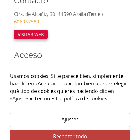
Contacto
Ctra. de Alcañiz, 30. 44590 Azaila (Teruel)
606987589
VISITAR WEB
Acceso
Horario
Usamos cookies. Si te parece bien, simplemente
Consultar
Calendario 2025
haz clic en «Aceptar todo». También puedes elegir
Más información en
www.iberosenaragon.net
qué tipo de cookies quieres haciendo clic en
«Ajustes».
Lee nuestra política de cookies
Condiciones de acceso:
El Centro de Visitantes de Azaila se sitúa en la
carretera N-232 a su paso por la localidad de Azaila.
Ajustes
Rechazar todo