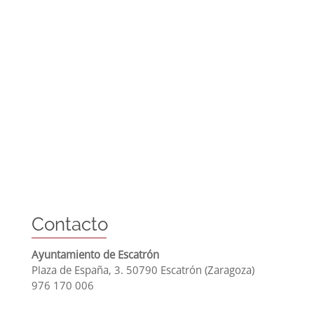
mejorar la
funcionalidad
y estructura
de la web, en
base a cómo
se usa la
web.
Experiencia
Para que
nuestra web
funcione lo
mejor posible
durante tu
visita. Si
Contacto
rechaza estas
cookies,
algunas
Ayuntamiento de Escatrón
funcionalidades
Plaza de España, 3. 50790 Escatrón (Zaragoza)
desaparecerán
976 170 006
de la web.