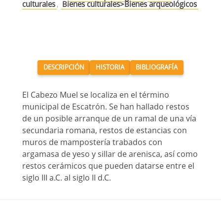
culturales
,
Bienes culturales>Bienes arqueológicos
DESCRIPCIÓN
HISTORIA
BIBLIOGRAFÍA
Necesarias
Estas
cookies no
El Cabezo Muel se localiza en el término
son
municipal de Escatrón. Se han hallado restos
opcionales.
de un posible arranque de un ramal de una vía
Son
secundaria romana, restos de estancias con
necesarias
para que
muros de mampostería trabados con
funcione la
argamasa de yeso y sillar de arenisca, así como
web.
restos cerámicos que pueden datarse entre el
siglo III a.C. al siglo II d.C.
Estadísticas
Para que
podamos