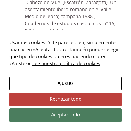
“Cabezo de Muel (Escatrón, Zaragoza). Un
asentamiento ibero-romano en el Valle
Medio del ebro; campaña 1988”,
Cuadernos de estudios caspolinos, nº 15,
1989, pp. 323-370.
ZAPATER BASELGA, MIGUEL ÁNGEL y
Usamos cookies. Si te parece bien, simplemente
NAVARRO CHUECA, FRANCISCO JAVIER.
haz clic en «Aceptar todo». También puedes elegir
“Cabezo Muel: un ejemplo de
qué tipo de cookies quieres haciendo clic en
asentamiento ibero-romano en el valle
«Ajustes».
Lee nuestra política de cookies
Medio del Ebro”,
Caesaraugusta, nº 66-67, 1989 1990, pp.
57-64.
Ajustes
Rechazar todo
Aceptar todo
Dirección General de Cultura y Patrimonio Cultural.
Departamento de Presidencia, Justicia, Cultura y Deporte del
Gobierno de Aragón. 2026