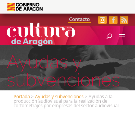
Contacto
Ayudas y
subvenciones
Portada
>
Ayudas y subvenciones
>
Ayudas a la
producción audiovisual para la realización de
cortometrajes por empresas del sector audiovisual