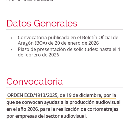
mejorar la
funcionalidad
y estructura
de la web, en
Datos Generales
base a cómo
se usa la
web.
Convocatoria publicada en el Boletín Oficial de
Aragón (BOA) de 20 de enero de 2026
Plazo de presentación de solicitudes: hasta el 4
Experiencia
de febrero de 2026
Para que
nuestra web
funcione lo
mejor posible
Convocatoria
durante tu
visita. Si
rechaza estas
ORDEN ECD/1913/2025, de 19 de diciembre, por la
cookies,
que se convocan ayudas a la producción audiovisual
algunas
en el año 2026, para la realización de cortometrajes
funcionalidades
desaparecerán
por empresas del sector audiovisual.
de la web.
EXTRACTO de la Orden ECD/1913/2026, de 19 de