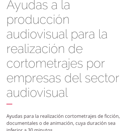
Ayudas a la
producción
audiovisual para la
realización de
Necesarias
Estas
cookies no
cortometrajes por
son
opcionales.
empresas del sector
Son
necesarias
para que
audiovisual
funcione la
web.
Estadísticas
Ayudas para la realización cortometrajes de ficción,
Para que
documentales o de animación, cuya duración sea
podamos
inferior a 30 minutos.