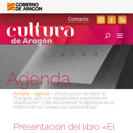
Contacto
Agenda
Portada
>
Agenda
>
Presentación del libro “El
Triángulo azul. Los republicanos españoles en
Mauthausen” y del documental “Aragoneses en el
infierno de los campos de concentración”
Presentación del libro «El