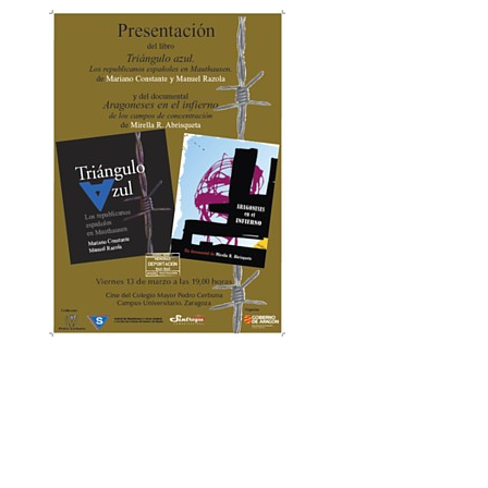
mejorar la
funcionalidad
y estructura
de la web, en
base a cómo
se usa la
web.
Experiencia
Para que
nuestra web
funcione lo
mejor posible
durante tu
visita. Si
rechaza estas
cookies,
algunas
funcionalidades
desaparecerán
de la web.