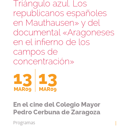
Triángulo azul. Los
republicanos españoles
en Mauthausen» y del
documental «Aragoneses
en el infierno de los
Necesarias
campos de
Estas
cookies no
concentración»
son
opcionales.
13
13
Son
necesarias
para que
MAR09
MAR09
funcione la
web.
En el cine del Colegio Mayor
Pedro Cerbuna de Zaragoza
Estadísticas
Para que
Programas
|
podamos