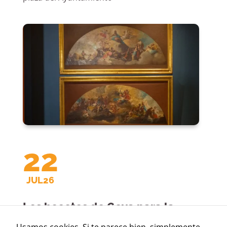
22
JUL26
Los bocetos de Goya para la
cúpula Regina Martyrum se