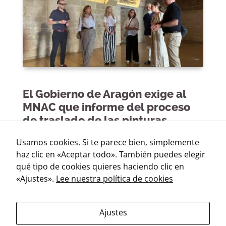
El Gobierno de Aragón exige al
MNAC que informe del proceso
de traslado de las pinturas
profanas y de su estado actual
Usamos cookies. Si te parece bien, simplemente
de conservación
haz clic en «Aceptar todo». También puedes elegir
01 de julio de 2026
qué tipo de cookies quieres haciendo clic en
«Ajustes».
Lee nuestra política de cookies
La vicepresidenta Mar Vaquero advierte al MNAC
de que el plazo para la devolución de las pinturas
murales “sigue corriendo” y reclama que acrediten
que están trabajando en su regreso
Ajustes