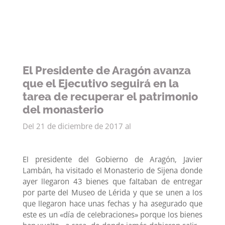
mejorar la
funcionalidad
y estructura
de la web, en
base a cómo
se usa la
web.
El Presidente de Aragón avanza
que el Ejecutivo seguirá en la
tarea de recuperar el patrimonio
Experiencia
Para que
del monasterio
nuestra web
funcione lo
Del 21 de diciembre de 2017 al
mejor posible
durante tu
visita. Si
El presidente del Gobierno de Aragón, Javier
rechaza estas
Lambán, ha visitado el Monasterio de Sijena donde
cookies,
algunas
ayer llegaron 43 bienes que faltaban de entregar
funcionalidades
por parte del Museo de Lérida y que se unen a los
desaparecerán
que llegaron hace unas fechas y ha asegurado que
de la web.
este es un «día de celebraciones» porque los bienes