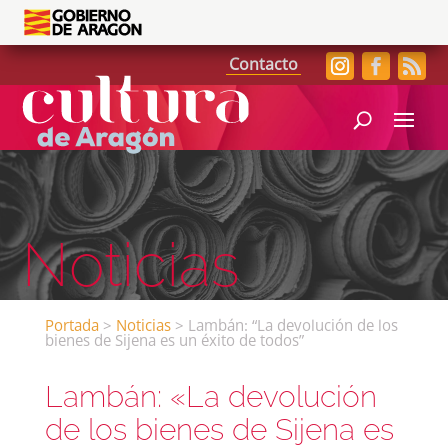
Contacto
Noticias
Portada
>
Noticias
>
Lambán: “La devolución de los
bienes de Sijena es un éxito de todos”
Lambán: «La devolución
de los bienes de Sijena es