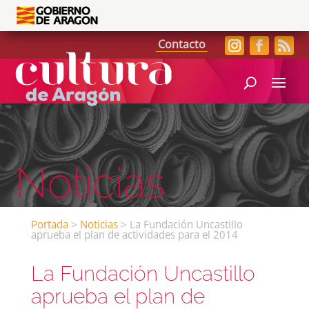
Contacto
Noticias
Portada
>
Noticias
>
La Fundación Uncastillo
aprueba el plan de actividades para el 2014
La Fundación Uncastillo
aprueba el plan de