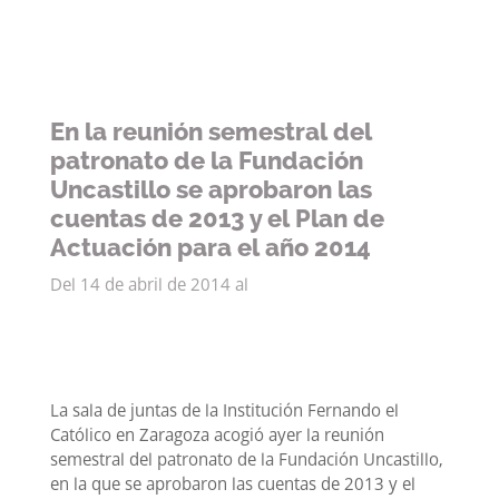
mejorar la
funcionalidad
y estructura
de la web, en
base a cómo
se usa la
En la reunión semestral del
web.
patronato de la Fundación
Uncastillo se aprobaron las
Experiencia
cuentas de 2013 y el Plan de
Para que
Actuación para el año 2014
nuestra web
funcione lo
Del 14 de abril de 2014 al
mejor posible
durante tu
visita. Si
rechaza estas
cookies,
algunas
La sala de juntas de la Institución Fernando el
funcionalidades
Católico en Zaragoza acogió ayer la reunión
desaparecerán
semestral del patronato de la Fundación Uncastillo,
de la web.
en la que se aprobaron las cuentas de 2013 y el