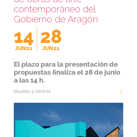
contemporáneo del
Gobierno de Aragón
14
28
Necesarias
JUN21
JUN21
Estas
cookies no
El plazo para la presentación de
son
propuestas finaliza el 28 de junio
opcionales.
Son
a las 14 h.
necesarias
para que
Museos y centros
|
funcione la
web.
Estadísticas
Para que
podamos