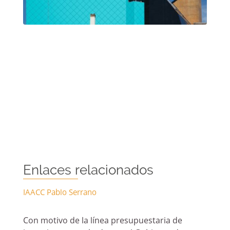
mejorar la
funcionalidad
y estructura
de la web, en
base a cómo
se usa la
web.
Experiencia
Para que
nuestra web
funcione lo
mejor posible
durante tu
visita. Si
Enlaces relacionados
rechaza estas
cookies,
algunas
IAACC Pablo Serrano
funcionalidades
desaparecerán
de la web.
Con motivo de la línea presupuestaria de