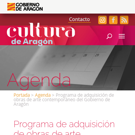
Contacto
Agenda
Portada
>
Agenda
>
Programa de adquisición de
obras de arte contemporáneo del Gobierno de
Aragón
Programa de adquisición
de obras de arte